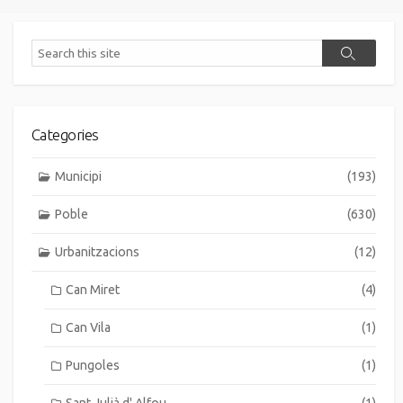
Search
Search
Categories
Municipi
(193)
Poble
(630)
Urbanitzacions
(12)
Can Miret
(4)
Can Vila
(1)
Pungoles
(1)
Sant Julià d' Alfou
(1)