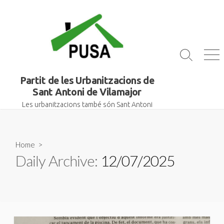
Skip
to
content
Search
Me
Toggle
Partit de les Urbanitzacions de
Sant Antoni de Vilamajor
Les urbanitzacions també són Sant Antoni
Home
>
Daily Archive:
12/07/2025