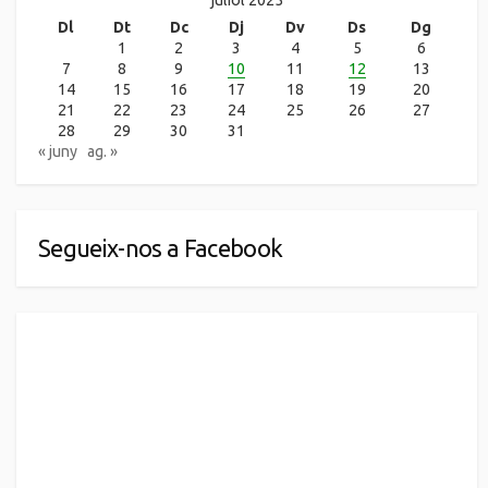
juliol 2025
Dl
Dt
Dc
Dj
Dv
Ds
Dg
1
2
3
4
5
6
7
8
9
10
11
12
13
14
15
16
17
18
19
20
21
22
23
24
25
26
27
28
29
30
31
« juny
ag. »
Segueix-nos a Facebook