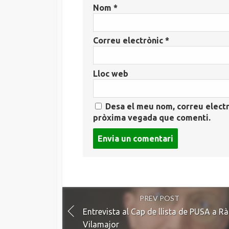
Nom
*
Correu electrònic
*
Lloc web
Desa el meu nom, correu electr
pròxima vegada que comenti.
Post
comment
PREV POST
Entrevista al Cap de llista de PUSA a R
Vilamajor