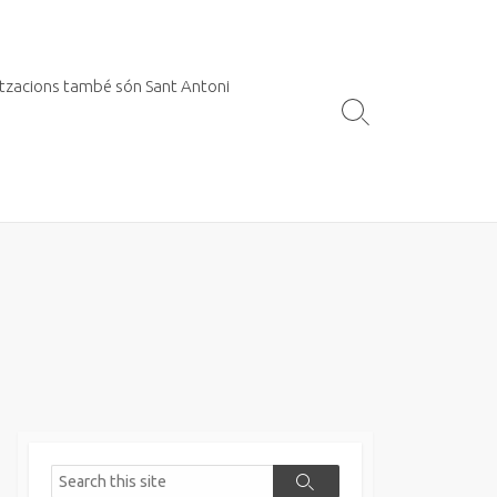
itzacions també són Sant Antoni
Search
Toggle
Search
Search