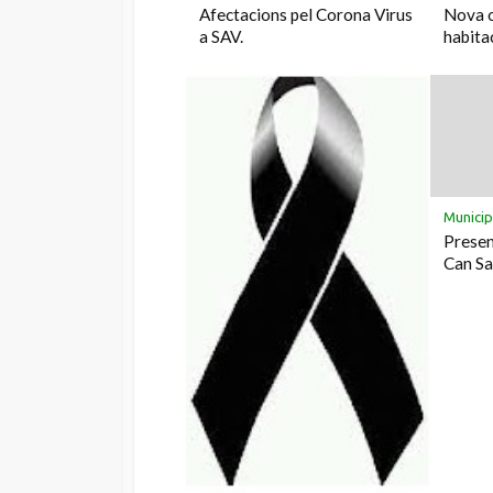
Afectacions pel Corona Virus
Nova o
a SAV.
habita
Municip
Presen
Can Sa