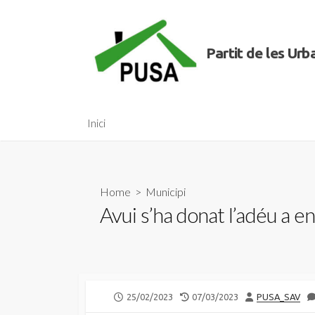
Skip
to
content
Partit de les Ur
Inici
Home
>
Municipi
Avui s’ha donat l’adéu a 
PUBLISHED
LAST
AUTHOR
25/02/2023
07/03/2023
PUSA_SAV
DATE
MODIFIED