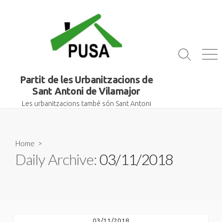
Skip
to
content
Search
Me
Toggle
Partit de les Urbanitzacions de
Sant Antoni de Vilamajor
Les urbanitzacions també són Sant Antoni
Home
>
Daily Archive:
03/11/2018
03/11/2018