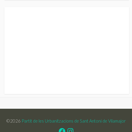
©2026
Partit de les Urbanitzacions de Sant Antoni de Vilamajor
Facebook
Instagram