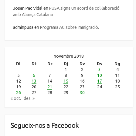
Josan Pac Vidal
en
PUSA signa un acord de col·laboració
amb Aliança Catalana
adminpusa
en
Programa AC sobre immigració.
novembre 2018
Dl
Dt
Dc
Dj
Dv
Ds
Dg
1
2
3
4
5
6
7
8
9
10
11
12
13
14
15
16
17
18
19
20
21
22
23
24
25
26
27
28
29
30
« oct.
des. »
Segueix-nos a Facebook