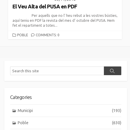
El Veu Alta del PUSA en PDF
Per aquells que no l’ heu rebut a les vostres bústies,
aquí teniu en PDF la revista del mes d’ octubre del PUSA. Hem
fet el repartiment a totes...
CATEGORIES
POBLE
COMMENTS: 0
Search
Search
Categories
Municipi
(193)
Poble
(630)