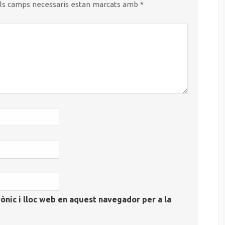
ls camps necessaris estan marcats amb
*
ònic i lloc web en aquest navegador per a la