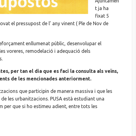
Ajuntamen
t ja ha
fixat 5
vat el pressupost de l’ any vinent ( Ple de Nov de
reforçament enllumenat públic, desenvolupar el
 les voreres, remodelació i adequació dels
s.
s, per tan el dia que es faci la consulta als veïns,
rents de les mencionades anteriorment.
tzacions que participin de manera massiva i que les
 de les urbanitzacions. PUSA està estudiant una
 per que si ho estimeu adient, entre tots les