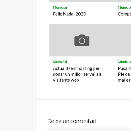
Municipi
Municip
Feliç Nadal 2020
Compta
Municipi
Municip
Actualitzem hosting per
Pusa d
donar un millor servei als
Ple de
visitants web
mal es
Deixa un comentari