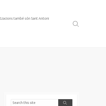
itzacions també són Sant Antoni
Search
Toggle
Search
Search