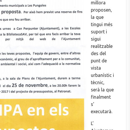
millora
proposen,
la que
tingui més
suport i
sigui
realitzable
des del
punt de
vista
urbanístic i
tècnic,
serà la que
finalment
s’
executarà.
L’