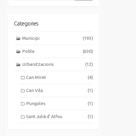
Categories
Municipi
(193)
Poble
(630)
Urbanitzacions
(12)
Can Miret
(4)
Can Vila
(1)
Pungoles
(1)
Sant Julià d' Alfou
(1)