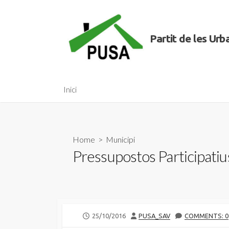
Skip
to
content
Partit de les Ur
Inici
Home
>
Municipi
Pressupostos Participatiu
PUBLISHED
AUTHOR
25/10/2016
PUSA_SAV
COMMENTS: 0
DATE