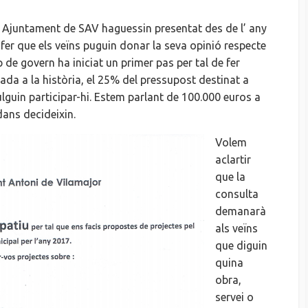
l’ Ajuntament de SAV haguessin presentat des de l’ any
 fer que els veïns puguin donar la seva opinió respecte
ip de govern ha iniciat un primer pas per tal de fer
gada a la història, el 25% del pressupost destinat a
ulguin participar-hi. Estem parlant de 100.000 euros a
dans decideixin.
Volem
aclartir
que la
consulta
demanarà
als veïns
que diguin
quina
obra,
servei o