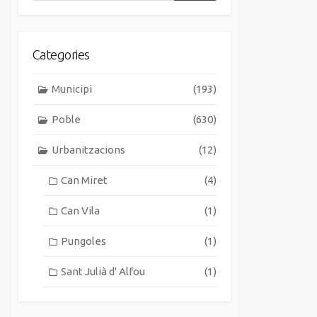
Categories
Municipi
(193)
Poble
(630)
Urbanitzacions
(12)
Can Miret
(4)
Can Vila
(1)
Pungoles
(1)
Sant Julià d' Alfou
(1)