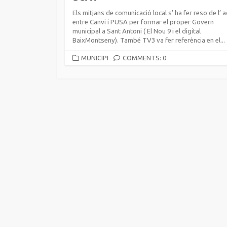
Els mitjans de comunicació local s’ ha fer reso de l’ 
entre Canvi i PUSA per formar el proper Govern
municipal a Sant Antoni ( El Nou 9 i el digital
BaixMontseny). També TV3 va fer referència en el...
CATEGORIES
MUNICIPI
COMMENTS: 0