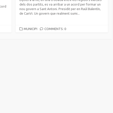
dels dos partits, es va arribar a un acord per formar un
acord
nou govern a Sant Antoni. Presidit per en Raül Balentín,
de CanVi. Un govern que realment sumi...
CATEGORIES
MUNICIPI
COMMENTS: 0