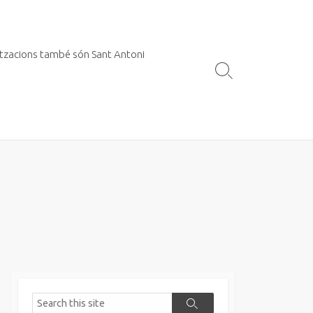
itzacions també són Sant Antoni
Search
Toggle
Search
Search