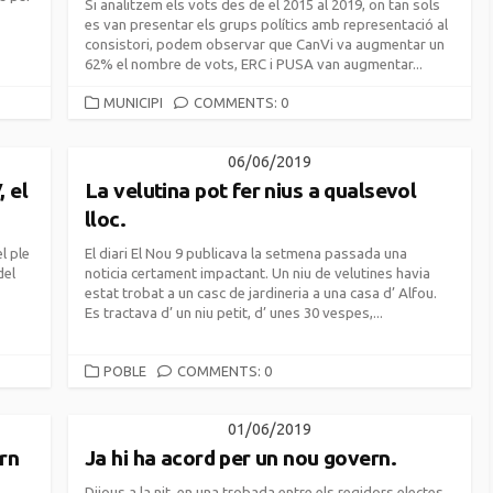
Si analitzem els vots des de el 2015 al 2019, on tan sols
es van presentar els grups polítics amb representació al
consistori, podem observar que CanVi va augmentar un
62% el nombre de vots, ERC i PUSA van augmentar...
CATEGORIES
MUNICIPI
COMMENTS: 0
06/06/2019
 el
La velutina pot fer nius a qualsevol
lloc.
l ple
El diari El Nou 9 publicava la setmena passada una
del
noticia certament impactant. Un niu de velutines havia
estat trobat a un casc de jardineria a una casa d’ Alfou.
Es tractava d’ un niu petit, d’ unes 30 vespes,...
CATEGORIES
POBLE
COMMENTS: 0
01/06/2019
rn
Ja hi ha acord per un nou govern.
Dijous a la nit, en una trobada entre els regidors electes