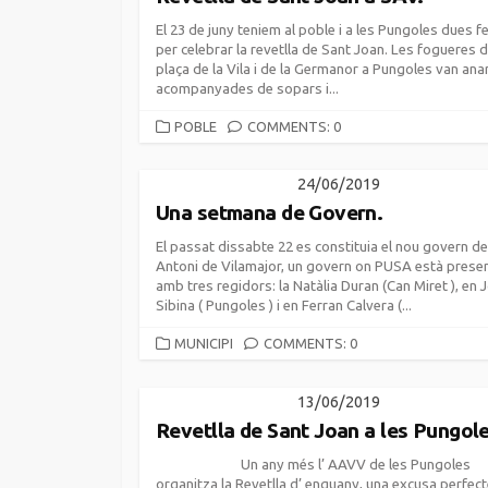
El 23 de juny teniem al poble i a les Pungoles dues f
per celebrar la revetlla de Sant Joan. Les fogueres d
plaça de la Vila i de la Germanor a Pungoles van ana
acompanyades de sopars i...
CATEGORIES
POBLE
COMMENTS: 0
24/06/2019
Una setmana de Govern.
El passat dissabte 22 es constituia el nou govern d
Antoni de Vilamajor, un govern on PUSA està prese
amb tres regidors: la Natàlia Duran (Can Miret ), en 
Sibina ( Pungoles ) i en Ferran Calvera (...
CATEGORIES
MUNICIPI
COMMENTS: 0
13/06/2019
Revetlla de Sant Joan a les Pungole
Un any més l’ AAVV de les Pungoles
organitza la Revetlla d’ enguany, una excusa perfect