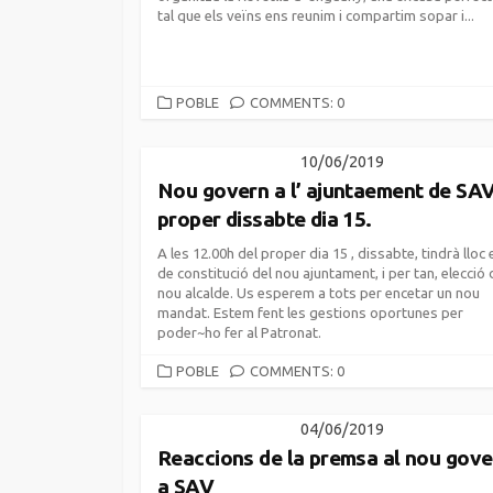
tal que els veïns ens reunim i compartim sopar i...
CATEGORIES
POBLE
COMMENTS: 0
10/06/2019
Nou govern a l’ ajuntaement de SAV,
proper dissabte dia 15.
A les 12.00h del proper dia 15 , dissabte, tindrà lloc e
de constitució del nou ajuntament, i per tan, elecció 
nou alcalde. Us esperem a tots per encetar un nou
mandat. Estem fent les gestions oportunes per
poder~ho fer al Patronat.
CATEGORIES
POBLE
COMMENTS: 0
04/06/2019
Reaccions de la premsa al nou gove
a SAV