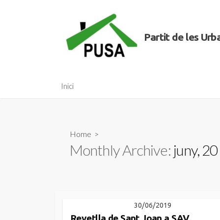
Skip
to
content
Partit de les Ur
Inici
Home
>
Monthly Archive:
juny, 2
30/06/2019
Revetlla de Sant Joan a SAV.