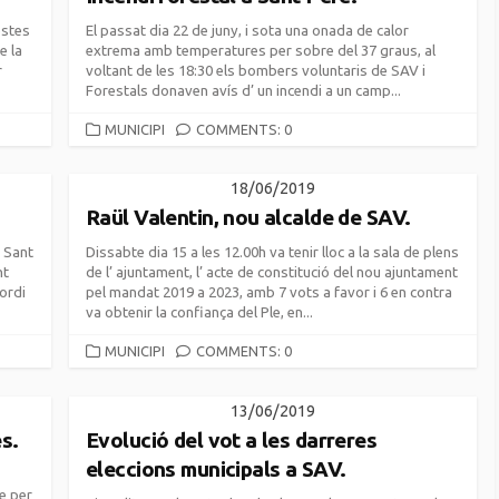
estes
El passat dia 22 de juny, i sota una onada de calor
e la
extrema amb temperatures per sobre del 37 graus, al
r
voltant de les 18:30 els bombers voluntaris de SAV i
Forestals donaven avís d’ un incendi a un camp...
CATEGORIES
MUNICIPI
COMMENTS: 0
18/06/2019
Raül Valentin, nou alcalde de SAV.
e Sant
Dissabte dia 15 a les 12.00h va tenir lloc a la sala de plens
nt
de l’ ajuntament, l’ acte de constitució del nou ajuntament
Jordi
pel mandat 2019 a 2023, amb 7 vots a favor i 6 en contra
va obtenir la confiança del Ple, en...
CATEGORIES
MUNICIPI
COMMENTS: 0
13/06/2019
s.
Evolució del vot a les darreres
eleccions municipals a SAV.
e per